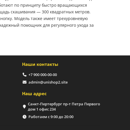
 работают по принципу быстро вращающихся
ощадь скашивания — 300 квадратных метров.
 кнопку. Модель также имеет трехуровневую
 надежный помощник для регулярного ухода за
Наши контакты
+7 900 000-00-00
admin@unishop2.site
Наш адрес
Санкт-Пертербург пр-т Петра Первого
дом 1 офис 234
Работаем с 9:00 до 20:00