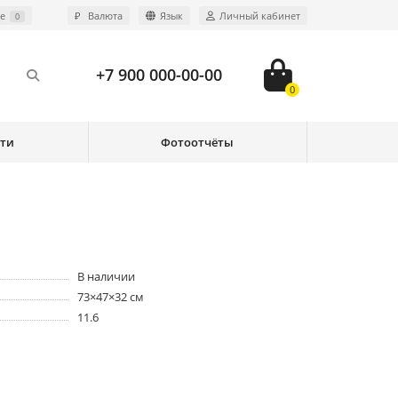
е
₽
Валюта
Язык
Личный кабинет
0
+7 900 000-00-00
0
сти
Фотоотчёты
В наличии
73×47×32 см
11.6