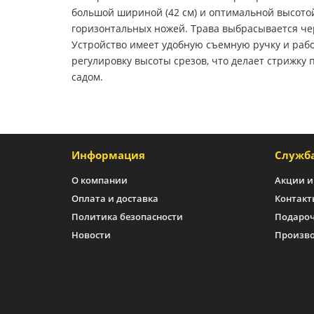
большой шириной (42 см) и оптимальной высотой
горизонтальных ножей. Трава выбрасывается че
Устройство имеет удобную съемную ручку и рабо
регулировку высоты срезов, что делает стрижку
садом.
Информация
Служб
О компании
Акции и
Оплата и доставка
Контакт
Политика безопасности
Подароч
Новости
Произв