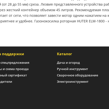
 (от 28 до 55 мм) среза. Лезвия представленного устройства
рез жесткий контейнер объемом 45 литров. Рекомендуемая пл
тает от сети, что позволяет завести мотор одним нажатием на
 приятнее и удобнее. Газонокосилка роторная HUTER ELM-1800 -
а поддержки
Каталог
 спецпредложения
Дача и огород
ы и схема проезда
Ручной инструмент
ный сертификат
Сварочное оборудование
одители
Электроинструмент